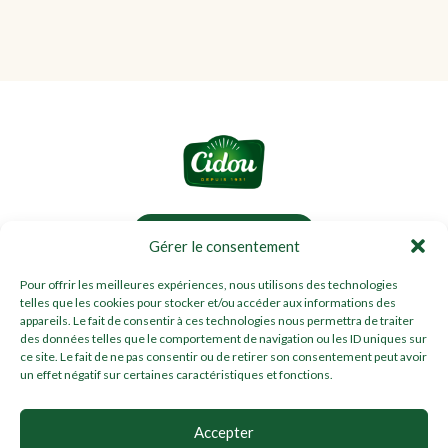
Nous contacter
Gérer le consentement
Ressources médias
FAQ
Pour offrir les meilleures expériences, nous utilisons des technologies
telles que les cookies pour stocker et/ou accéder aux informations des
appareils. Le fait de consentir à ces technologies nous permettra de traiter
des données telles que le comportement de navigation ou les ID uniques sur
ce site. Le fait de ne pas consentir ou de retirer son consentement peut avoir
un effet négatif sur certaines caractéristiques et fonctions.
Mentions légales
Accepter
Politique de cookies